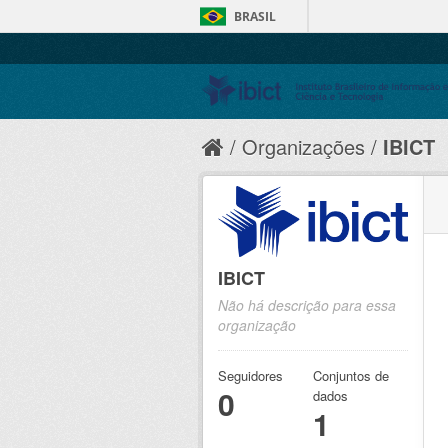
BRASIL
Organizações
IBICT
IBICT
Não há descrição para essa
organização
Seguidores
Conjuntos de
0
dados
1