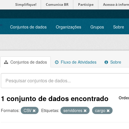
Simplifique!
Comunica BR
Participe
Acesso à infor
Conjuntos de dados
Organizações
Grupos
Sobre
Conjuntos de dados
Fluxo de Atividades
Sobre
1 conjunto de dados encontrado
Orde
Formatos:
CSV
Etiquetas:
servidores
cargo