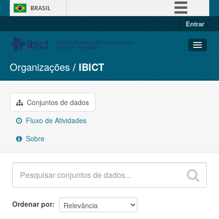
BRASIL
Entrar
Simplifique!
Comunica BR
Participe
Organizações
IBICT
Conjuntos de dados
Acesso à informação
Organizações
Legislação
Grupos
Conjuntos de dados
Canais
Sobre
Fluxo de Atividades
Sobre
Ordenar por