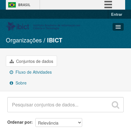
BRASIL
Entrar
Simplifique!
Comunica BR
Participe
Organizações
IBICT
Conjuntos de dados
Acesso à informação
Organizações
Legislação
Grupos
Conjuntos de dados
Canais
Sobre
Fluxo de Atividades
Sobre
Ordenar por