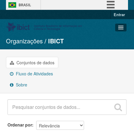
BRASIL
Entrar
Simplifique!
Comunica BR
Participe
Organizações
IBICT
Conjuntos de dados
Acesso à informação
Organizações
Legislação
Grupos
Conjuntos de dados
Canais
Sobre
Fluxo de Atividades
Sobre
Ordenar por