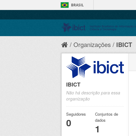
BRASIL
Organizações
IBICT
IBICT
Não há descrição para essa
organização
Seguidores
Conjuntos de
0
dados
1