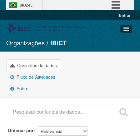
BRASIL
Entrar
Simplifique!
Comunica BR
Participe
Organizações
IBICT
Conjuntos de dados
Acesso à informação
Organizações
Legislação
Grupos
Conjuntos de dados
Canais
Sobre
Fluxo de Atividades
Sobre
Ordenar por