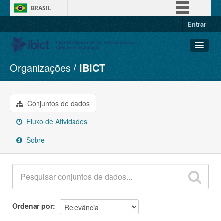
BRASIL
Entrar
Simplifique!
Comunica BR
Participe
Organizações
IBICT
Conjuntos de dados
Acesso à informação
Organizações
Legislação
Grupos
Conjuntos de dados
Canais
Sobre
Fluxo de Atividades
Sobre
Ordenar por