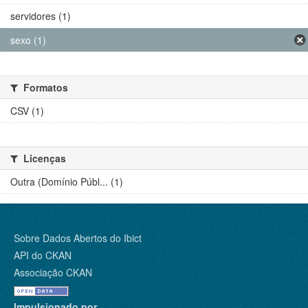
servidores (1)
sexo (1)
Formatos
CSV (1)
Licenças
Outra (Domínio Públ... (1)
Sobre Dados Abertos do Ibict
API do CKAN
Associação CKAN
Impulsionado por