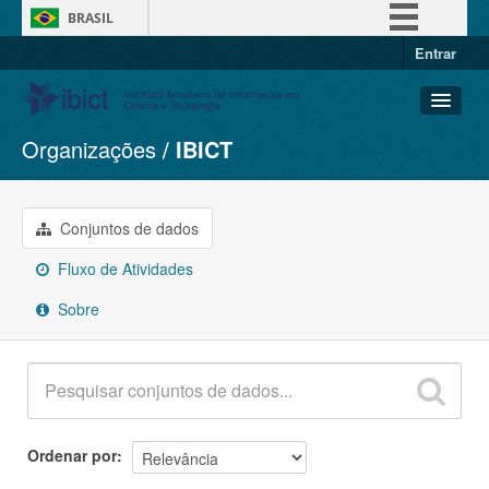
BRASIL
Entrar
Simplifique!
Comunica BR
Participe
Organizações
IBICT
Conjuntos de dados
Acesso à informação
Organizações
Legislação
Grupos
Conjuntos de dados
Canais
Sobre
Fluxo de Atividades
Sobre
Ordenar por