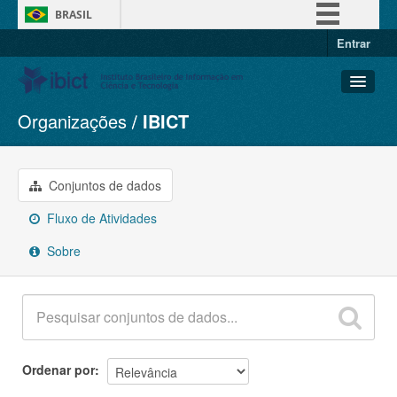
BRASIL
Entrar
Simplifique!
Comunica BR
Participe
Organizações
IBICT
Conjuntos de dados
Acesso à informação
Organizações
Legislação
Grupos
Conjuntos de dados
Canais
Sobre
Fluxo de Atividades
Sobre
Ordenar por