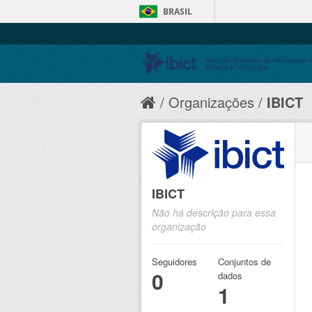
BRASIL
Organizações
IBICT
IBICT
Não há descrição para essa
organização
Seguidores
Conjuntos de
0
dados
1