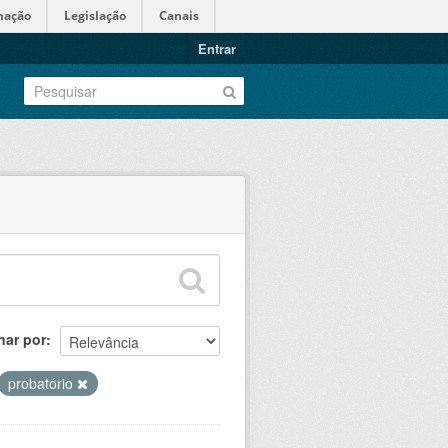
mação
Legislação
Canais
Entrar
nar por
probatório