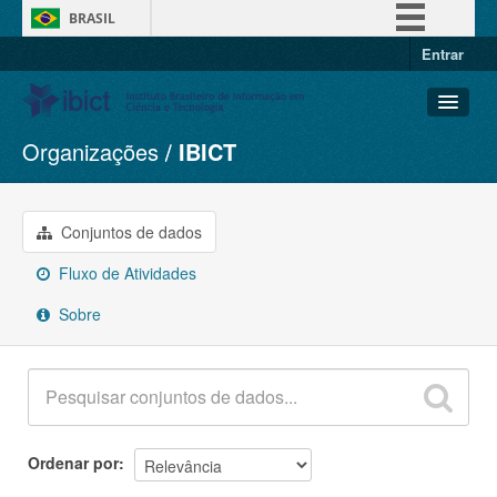
BRASIL
Entrar
Simplifique!
Comunica BR
Participe
Organizações
IBICT
Conjuntos de dados
Acesso à informação
Organizações
Legislação
Grupos
Conjuntos de dados
Canais
Sobre
Fluxo de Atividades
Sobre
Ordenar por