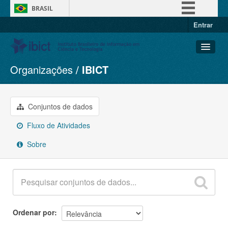
BRASIL
Entrar
Simplifique!
Comunica BR
Participe
Organizações
IBICT
Conjuntos de dados
Acesso à informação
Organizações
Legislação
Grupos
Conjuntos de dados
Canais
Sobre
Fluxo de Atividades
Sobre
Ordenar por