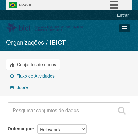
BRASIL
Entrar
Simplifique!
Comunica BR
Participe
Organizações
IBICT
Conjuntos de dados
Acesso à informação
Organizações
Legislação
Grupos
Conjuntos de dados
Canais
Sobre
Fluxo de Atividades
Sobre
Ordenar por