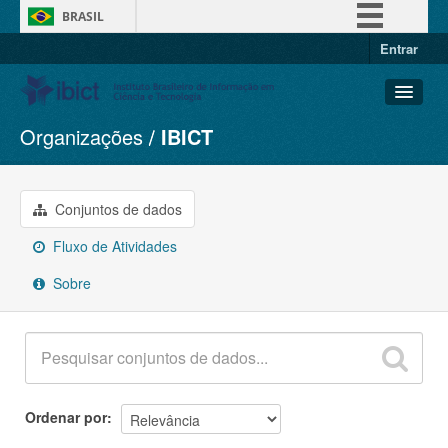
BRASIL
Entrar
Simplifique!
Comunica BR
Participe
Organizações
IBICT
Conjuntos de dados
Acesso à informação
Organizações
Legislação
Grupos
Conjuntos de dados
Canais
Sobre
Fluxo de Atividades
Sobre
Ordenar por