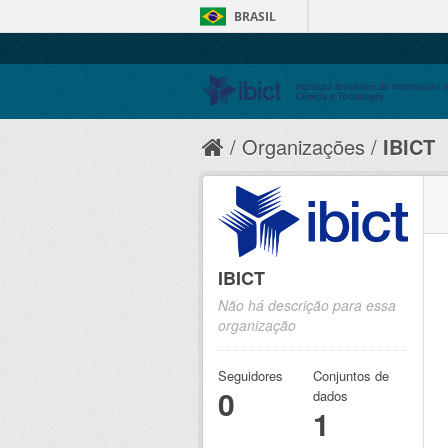
BRASIL
Organizações
IBICT
IBICT
Não há descrição para essa
organização
Seguidores
Conjuntos de
0
dados
1