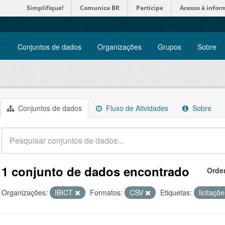
Simplifique!
Comunica BR
Participe
Acesso à infor
Conjuntos de dados
Organizações
Grupos
Sobre
Conjuntos de dados
Fluxo de Atividades
Sobre
1 conjunto de dados encontrado
Orde
Organizações:
IBICT
Formatos:
CSV
Etiquetas:
licitaç