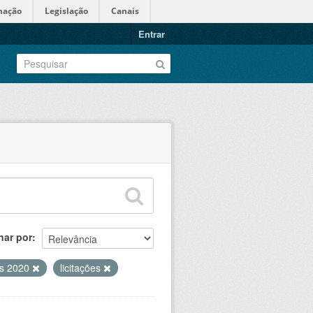
mação
Legislação
Canais
Entrar
nar por
ões 2020
licitações