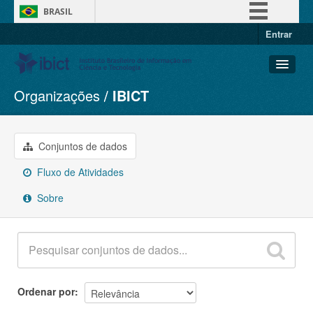
BRASIL
Entrar
Simplifique!
Comunica BR
Participe
Organizações
IBICT
Conjuntos de dados
Acesso à informação
Organizações
Legislação
Grupos
Conjuntos de dados
Canais
Sobre
Fluxo de Atividades
Sobre
Ordenar por