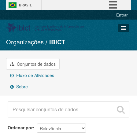
BRASIL
Entrar
Simplifique!
Comunica BR
Participe
Organizações
IBICT
Conjuntos de dados
Acesso à informação
Organizações
Legislação
Grupos
Conjuntos de dados
Canais
Sobre
Fluxo de Atividades
Sobre
Ordenar por