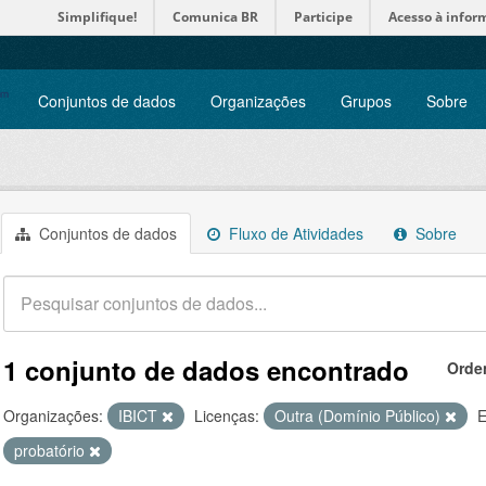
Simplifique!
Comunica BR
Participe
Acesso à infor
Conjuntos de dados
Organizações
Grupos
Sobre
Conjuntos de dados
Fluxo de Atividades
Sobre
1 conjunto de dados encontrado
Orde
Organizações:
IBICT
Licenças:
Outra (Domínio Público)
E
probatório