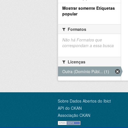
Mostrar somente Etiquetas
popular
Formatos
Não há Formatos que
correspondam a essa busca
Licenças
Outra (Domínio Públ... (1)
Sobre Dados Abertos do Ibict
API do CKAN
Associação CKAN