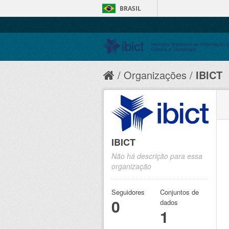
BRASIL
Organizações
IBICT
IBICT
Não há descrição para essa
organização
Seguidores
Conjuntos de
0
dados
1