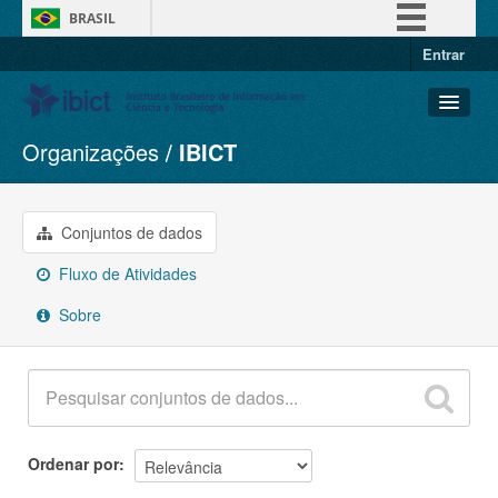
BRASIL
Entrar
Simplifique!
Comunica BR
Participe
Organizações
IBICT
Conjuntos de dados
Acesso à informação
Organizações
Legislação
Grupos
Conjuntos de dados
Canais
Sobre
Fluxo de Atividades
Sobre
Ordenar por