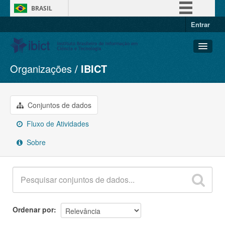
BRASIL
Entrar
Simplifique!
Comunica BR
Participe
Organizações
IBICT
Conjuntos de dados
Acesso à informação
Organizações
Legislação
Grupos
Conjuntos de dados
Canais
Sobre
Fluxo de Atividades
Sobre
Ordenar por