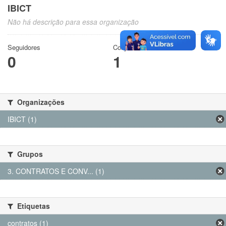
IBICT
Não há descrição para essa organização
Seguidores
Conjuntos de dados
0
1
Organizações
IBICT (1)
Grupos
3. CONTRATOS E CONV... (1)
Etiquetas
contratos (1)