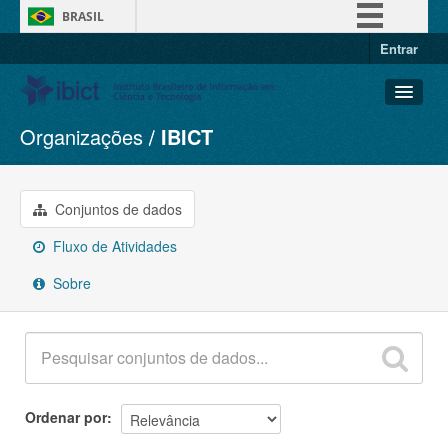
BRASIL
Entrar
Simplifique!
Comunica BR
Participe
Organizações
IBICT
Conjuntos de dados
Acesso à informação
Organizações
Legislação
Grupos
Conjuntos de dados
Canais
Sobre
Fluxo de Atividades
Sobre
Ordenar por