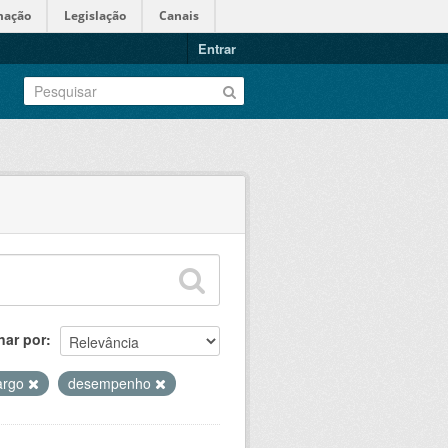
mação
Legislação
Canais
Entrar
nar por
argo
desempenho