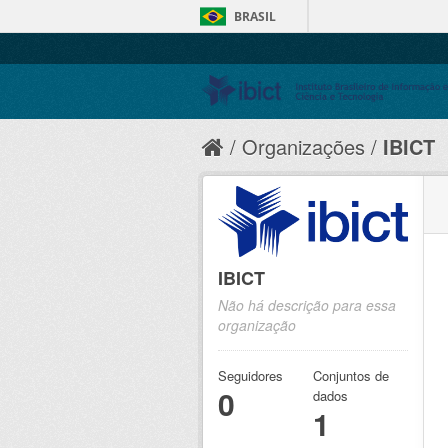
BRASIL
Organizações
IBICT
IBICT
Não há descrição para essa
organização
Seguidores
Conjuntos de
0
dados
1