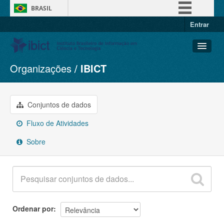
BRASIL
Entrar
Simplifique!
Comunica BR
Participe
Organizações
IBICT
Conjuntos de dados
Acesso à informação
Organizações
Legislação
Grupos
Conjuntos de dados
Canais
Sobre
Fluxo de Atividades
Sobre
Ordenar por