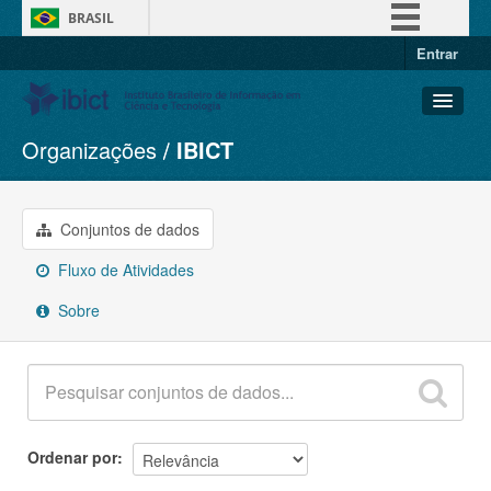
BRASIL
Entrar
Simplifique!
Comunica BR
Participe
Organizações
IBICT
Conjuntos de dados
Acesso à informação
Organizações
Legislação
Grupos
Conjuntos de dados
Canais
Sobre
Fluxo de Atividades
Sobre
Ordenar por