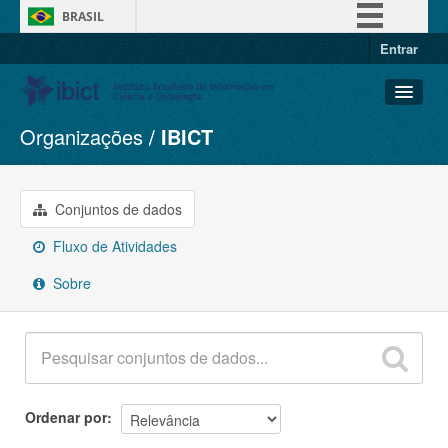
BRASIL
Entrar
Simplifique!
Comunica BR
Participe
Organizações
IBICT
Conjuntos de dados
Acesso à informação
Organizações
Legislação
Grupos
Conjuntos de dados
Canais
Sobre
Fluxo de Atividades
Sobre
Ordenar por