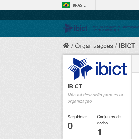
BRASIL
Organizações
IBICT
IBICT
Não há descrição para essa
organização
Seguidores
Conjuntos de
0
dados
1