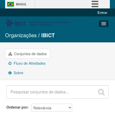
BRASIL
Entrar
Simplifique!
Comunica BR
Participe
Organizações
IBICT
Conjuntos de dados
Acesso à informação
Organizações
Legislação
Grupos
Conjuntos de dados
Canais
Sobre
Fluxo de Atividades
Sobre
Ordenar por