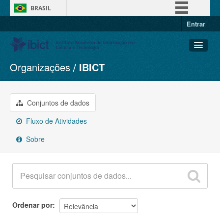
BRASIL
Entrar
Simplifique!
Comunica BR
Participe
Organizações
IBICT
Conjuntos de dados
Acesso à informação
Organizações
Legislação
Grupos
Conjuntos de dados
Canais
Sobre
Fluxo de Atividades
Sobre
Ordenar por