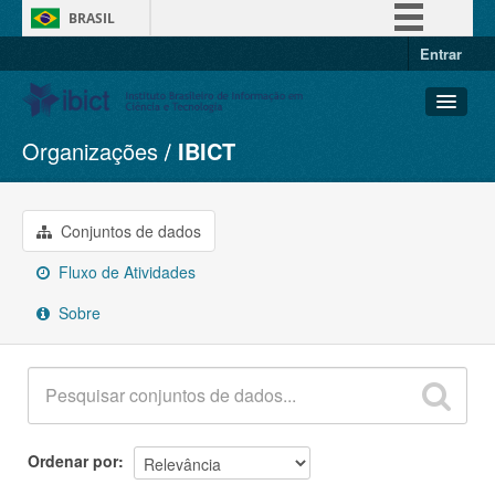
BRASIL
Entrar
Simplifique!
Comunica BR
Participe
Organizações
IBICT
Conjuntos de dados
Acesso à informação
Organizações
Legislação
Grupos
Conjuntos de dados
Canais
Sobre
Fluxo de Atividades
Sobre
Ordenar por