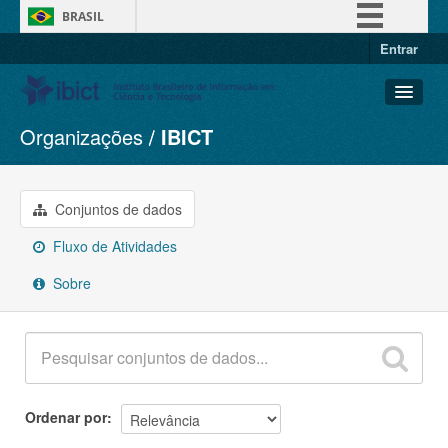
BRASIL
Entrar
Simplifique!
Comunica BR
Participe
Organizações
IBICT
Conjuntos de dados
Acesso à informação
Organizações
Legislação
Grupos
Conjuntos de dados
Canais
Sobre
Fluxo de Atividades
Sobre
Ordenar por