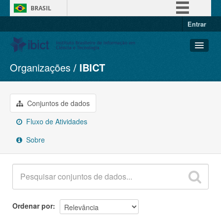
BRASIL
Entrar
Simplifique!
Comunica BR
Participe
Organizações
IBICT
Conjuntos de dados
Acesso à informação
Organizações
Legislação
Grupos
Conjuntos de dados
Canais
Sobre
Fluxo de Atividades
Sobre
Ordenar por