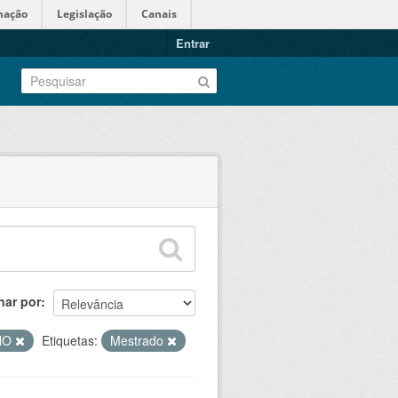
mação
Legislação
Canais
Entrar
nar por
INO
Etiquetas:
Mestrado