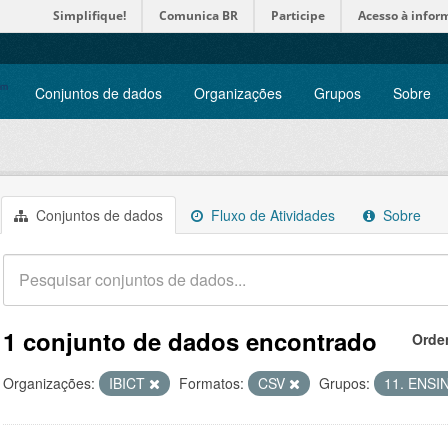
Simplifique!
Comunica BR
Participe
Acesso à infor
Conjuntos de dados
Organizações
Grupos
Sobre
Conjuntos de dados
Fluxo de Atividades
Sobre
1 conjunto de dados encontrado
Orde
Organizações:
IBICT
Formatos:
CSV
Grupos:
11. ENS