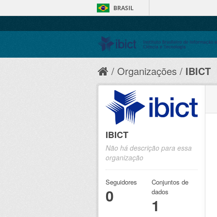
BRASIL
Organizações
IBICT
IBICT
Não há descrição para essa
organização
Seguidores
Conjuntos de
0
dados
1