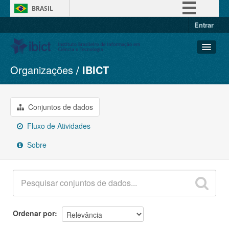
BRASIL
Entrar
Simplifique!
Comunica BR
Participe
Organizações
IBICT
Conjuntos de dados
Acesso à informação
Organizações
Legislação
Grupos
Conjuntos de dados
Canais
Sobre
Fluxo de Atividades
Sobre
Ordenar por