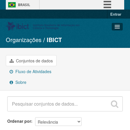
BRASIL
Entrar
Simplifique!
Comunica BR
Participe
Organizações
IBICT
Conjuntos de dados
Acesso à informação
Organizações
Legislação
Grupos
Conjuntos de dados
Canais
Sobre
Fluxo de Atividades
Sobre
Ordenar por