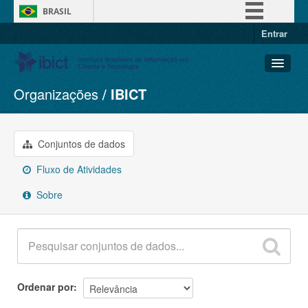
BRASIL
Entrar
Simplifique!
Comunica BR
Participe
Organizações
IBICT
Conjuntos de dados
Acesso à informação
Organizações
Legislação
Grupos
Conjuntos de dados
Canais
Sobre
Fluxo de Atividades
Sobre
Ordenar por