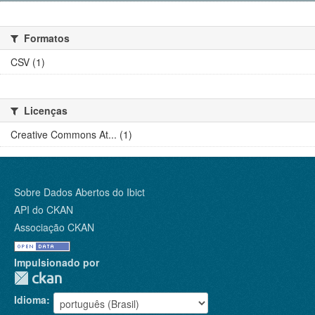
Formatos
CSV (1)
Licenças
Creative Commons At... (1)
Sobre Dados Abertos do Ibict
API do CKAN
Associação CKAN
Impulsionado por
Idioma