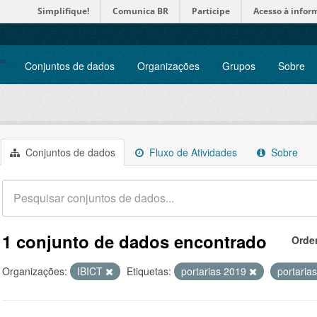
Simplifique!
Comunica BR
Participe
Acesso à infor
Conjuntos de dados
Organizações
Grupos
Sobre
Conjuntos de dados
Fluxo de Atividades
Sobre
1 conjunto de dados encontrado
Orde
Organizações:
IBICT
Etiquetas:
portarias 2019
portaria