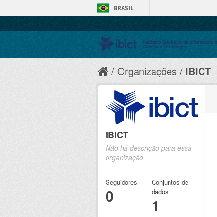
BRASIL
Organizações
IBICT
IBICT
Não há descrição para essa
organização
Seguidores
Conjuntos de
0
dados
1