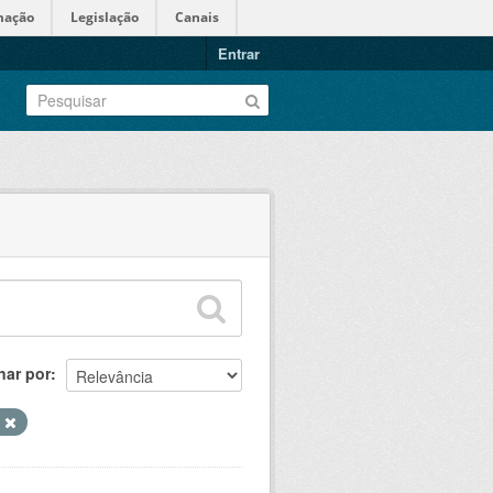
mação
Legislação
Canais
Entrar
nar por
s