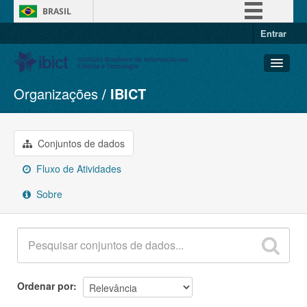
BRASIL
Entrar
Simplifique!
Comunica BR
Participe
Organizações
IBICT
Conjuntos de dados
Acesso à informação
Organizações
Legislação
Grupos
Conjuntos de dados
Canais
Sobre
Fluxo de Atividades
Sobre
Ordenar por