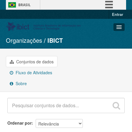
BRASIL
Entrar
Simplifique!
Comunica BR
Participe
Organizações
IBICT
Conjuntos de dados
Acesso à informação
Organizações
Legislação
Grupos
Conjuntos de dados
Canais
Sobre
Fluxo de Atividades
Sobre
Ordenar por