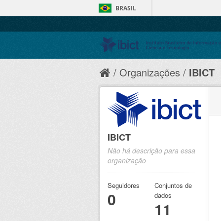
BRASIL
Organizações
IBICT
IBICT
Não há descrição para essa
organização
Seguidores
Conjuntos de
0
dados
11