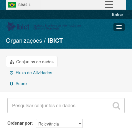
BRASIL
Entrar
Simplifique!
Comunica BR
Participe
Organizações
IBICT
Conjuntos de dados
Acesso à informação
Organizações
Legislação
Grupos
Conjuntos de dados
Canais
Sobre
Fluxo de Atividades
Sobre
Ordenar por