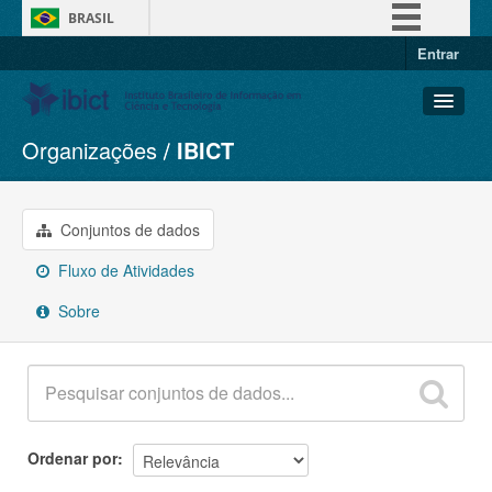
BRASIL
Entrar
Simplifique!
Comunica BR
Participe
Organizações
IBICT
Conjuntos de dados
Acesso à informação
Organizações
Legislação
Grupos
Conjuntos de dados
Canais
Sobre
Fluxo de Atividades
Sobre
Ordenar por