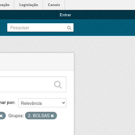
mação
Legislação
Canais
Entrar
nar por
Grupos:
2. BOLSAS