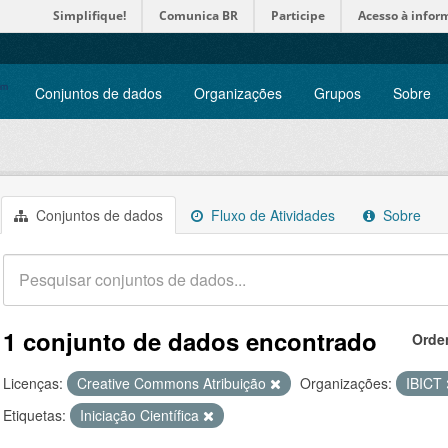
Simplifique!
Comunica BR
Participe
Acesso à infor
Conjuntos de dados
Organizações
Grupos
Sobre
Conjuntos de dados
Fluxo de Atividades
Sobre
1 conjunto de dados encontrado
Orde
Licenças:
Creative Commons Atribuição
Organizações:
IBICT
Etiquetas:
Iniciação Científica