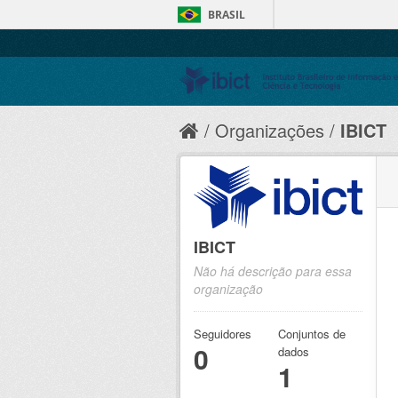
BRASIL
Organizações
IBICT
IBICT
Não há descrição para essa
organização
Seguidores
Conjuntos de
0
dados
1