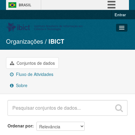
BRASIL
Entrar
Simplifique!
Comunica BR
Participe
Organizações
IBICT
Conjuntos de dados
Acesso à informação
Organizações
Legislação
Grupos
Conjuntos de dados
Canais
Sobre
Fluxo de Atividades
Sobre
Ordenar por