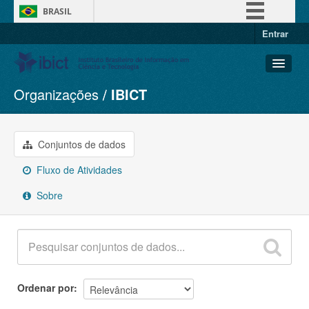
BRASIL
Entrar
Simplifique!
Comunica BR
Participe
Organizações
IBICT
Conjuntos de dados
Acesso à informação
Organizações
Legislação
Grupos
Conjuntos de dados
Canais
Sobre
Fluxo de Atividades
Sobre
Ordenar por