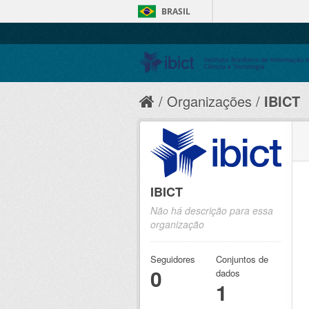
BRASIL
Organizações
IBICT
IBICT
Não há descrição para essa
organização
Seguidores
Conjuntos de
0
dados
1