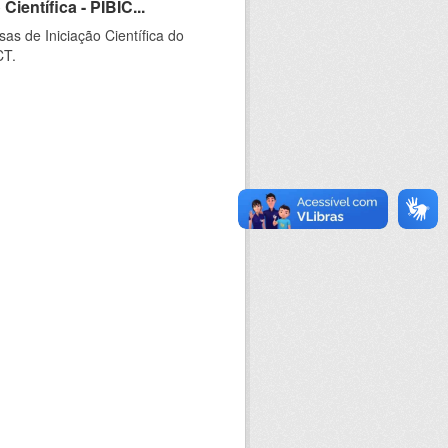
ientífica - PIBIC...
as de Iniciação Científica do
CT.