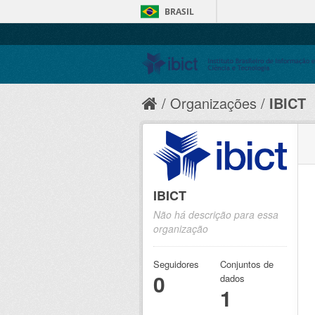
BRASIL
Organizações
IBICT
IBICT
Não há descrição para essa
organização
Seguidores
Conjuntos de
0
dados
1