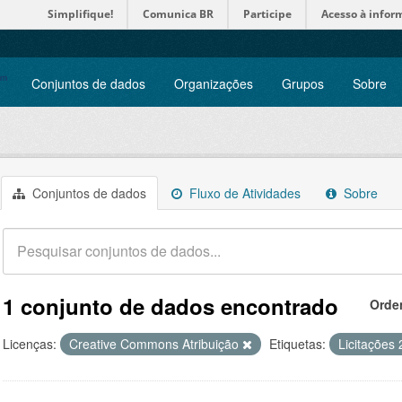
Simplifique!
Comunica BR
Participe
Acesso à infor
Conjuntos de dados
Organizações
Grupos
Sobre
Conjuntos de dados
Fluxo de Atividades
Sobre
1 conjunto de dados encontrado
Orde
Licenças:
Creative Commons Atribuição
Etiquetas:
Licitações