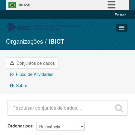
BRASIL
Entrar
Simplifique!
Comunica BR
Participe
Organizações
IBICT
Conjuntos de dados
Acesso à informação
Organizações
Legislação
Grupos
Conjuntos de dados
Canais
Sobre
Fluxo de Atividades
Sobre
Ordenar por