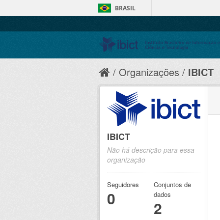
BRASIL
Organizações
IBICT
IBICT
Não há descrição para essa
organização
Seguidores
Conjuntos de
0
dados
2