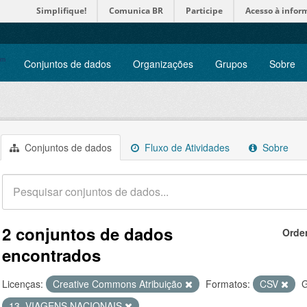
Simplifique!
Comunica BR
Participe
Acesso à infor
Conjuntos de dados
Organizações
Grupos
Sobre
Conjuntos de dados
Fluxo de Atividades
Sobre
2 conjuntos de dados
Orde
encontrados
Licenças:
Creative Commons Atribuição
Formatos:
CSV
G
13. VIAGENS NACIONAIS