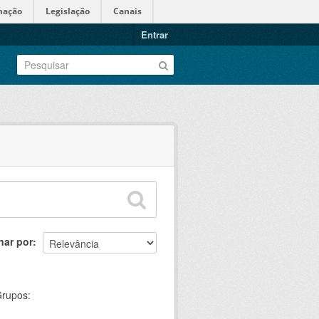
mação
Legislação
Canais
Entrar
nar por
rupos: