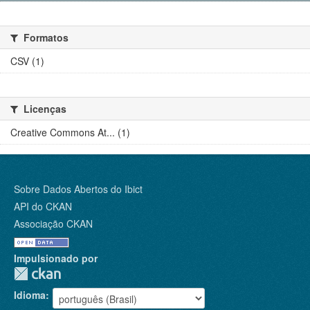
Formatos
CSV (1)
Licenças
Creative Commons At... (1)
Sobre Dados Abertos do Ibict
API do CKAN
Associação CKAN
Impulsionado por
Idioma