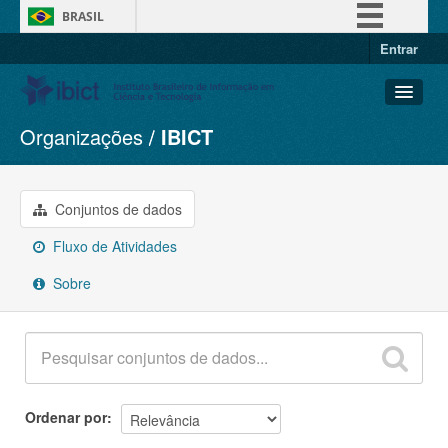
BRASIL
Entrar
Simplifique!
Comunica BR
Participe
Organizações
IBICT
Conjuntos de dados
Acesso à informação
Organizações
Legislação
Grupos
Conjuntos de dados
Canais
Sobre
Fluxo de Atividades
Sobre
Ordenar por