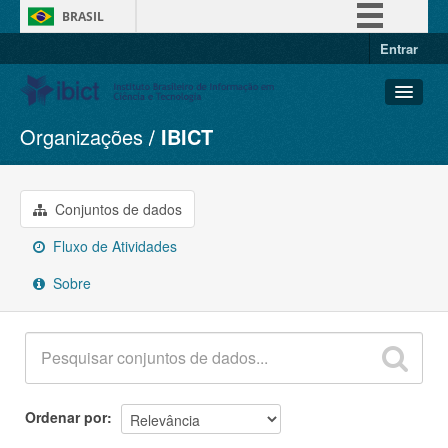
BRASIL
Entrar
Simplifique!
Comunica BR
Participe
Organizações
IBICT
Conjuntos de dados
Acesso à informação
Organizações
Legislação
Grupos
Conjuntos de dados
Canais
Sobre
Fluxo de Atividades
Sobre
Ordenar por